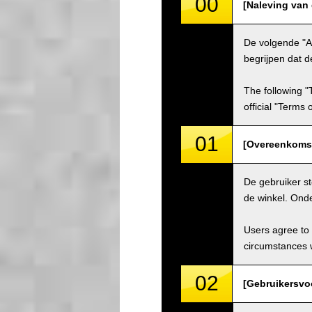
00
[Naleving van
De volgende "A
begrijpen dat d
The following "
official "Terms
01
[Overeenkomst
De gebruiker s
de winkel. Ond
Users agree to 
circumstances w
02
[Gebruikersvo