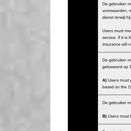
De gebruiker m
voorwaarden, ma
dienst terwijl 
Users must meet
service. If it 
insurance will n
De gebruiker mo
gebaseerd op 1
A)
Users must po
based on the 1
De gebruiker m
B)
Users must ha