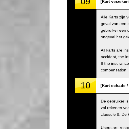
09
[Kart verzeker
Alle Karts zijn
geval van een 
gebruiker een 
ongeval het gev
All karts are i
accident, the i
If the insuranc
compensation.
10
[Kart schade 
De gebruiker is
zal rekenen voo
clausule 9. De 
Users are respo