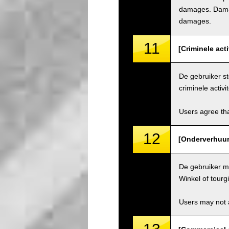
damages. Damage
damages.
11
[Criminele acti
De gebruiker st
criminele activit
Users agree tha
12
[Onderverhuur 
De gebruiker ma
Winkel of tourg
Users may not a