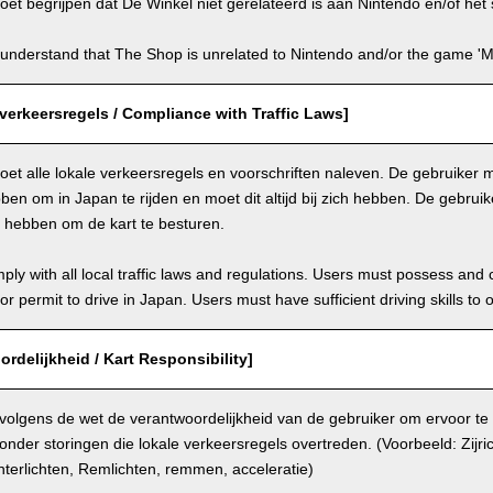
et begrijpen dat De Winkel niet gerelateerd is aan Nintendo en/of het s
understand that The Shop is unrelated to Nintendo and/or the game 'Ma
verkeersregels / Compliance with Traffic Laws]
et alle lokale verkeersregels en voorschriften naleven. De gebruiker mo
en om in Japan te rijden en moet dit altijd bij zich hebben. De gebru
n hebben om de kart te besturen.
ly with all local traffic laws and regulations. Users must possess and ca
 or permit to drive in Japan. Users must have sufficient driving skills to 
ordelijkheid / Kart Responsibility]
 volgens de wet de verantwoordelijkheid van de gebruiker om ervoor te
onder storingen die lokale verkeersregels overtreden. (Voorbeeld: Zijri
terlichten, Remlichten, remmen, acceleratie)