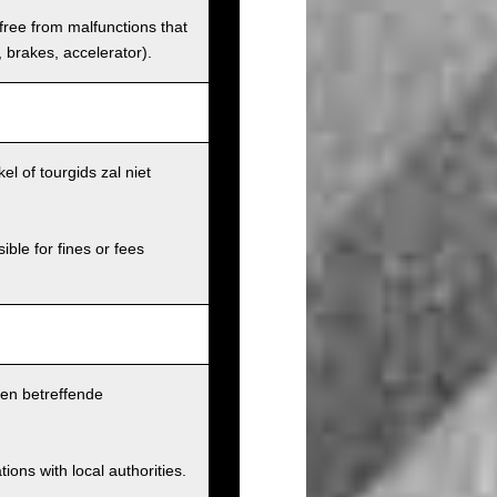
 free from malfunctions that
s, brakes, accelerator).
l of tourgids zal niet
ible for fines or fees
pen betreffende
ions with local authorities.