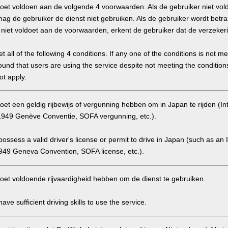
oet voldoen aan de volgende 4 voorwaarden. Als de gebruiker niet vol
g de gebruiker de dienst niet gebruiken. Als de gebruiker wordt betra
hij niet voldoet aan de voorwaarden, erkent de gebruiker dat de verzekeri
 all of the following 4 conditions. If any one of the conditions is not m
is found that users are using the service despite not meeting the conditi
ot apply.
et een geldig rijbewijs of vergunning hebben om in Japan te rijden (Int
949 Genève Conventie, SOFA vergunning, etc.).
ssess a valid driver's license or permit to drive in Japan (such as an I
949 Geneva Convention, SOFA license, etc.).
oet voldoende rijvaardigheid hebben om de dienst te gebruiken.
ve sufficient driving skills to use the service.