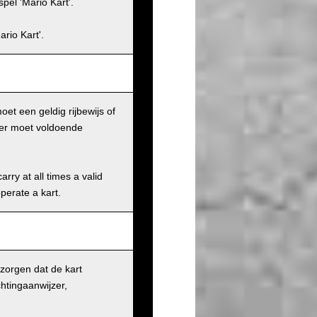
pel 'Mario Kart'.
rio Kart'.
et een geldig rijbewijs of
iker moet voldoende
rry at all times a valid
operate a kart.
 zorgen dat de kart
chtingaanwijzer,