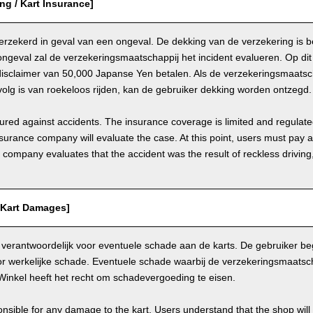
ing / Kart Insurance]
 verzekerd in geval van een ongeval. De dekking van de verzekering is 
ongeval zal de verzekeringsmaatschappij het incident evalueren. Op d
disclaimer van 50,000 Japanse Yen betalen. Als de verzekeringsmaatsch
olg is van roekeloos rijden, kan de gebruiker dekking worden ontzegd.
nsured against accidents. The insurance coverage is limited and regulate
nsurance company will evaluate the case. At this point, users must pay 
e company evaluates that the accident was the result of reckless drivin
/ Kart Damages]
 verantwoordelijk voor eventuele schade aan de karts. De gebruiker beg
r werkelijke schade. Eventuele schade waarbij de verzekeringsmaatscha
Winkel heeft het recht om schadevergoeding te eisen.
nsible for any damage to the kart. Users understand that the shop will 