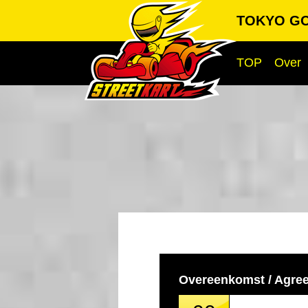
TOKYO GO
TOP
Over
Overeenkomst / Agre