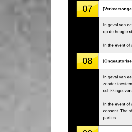
07
[Verkeersongev
In geval van ee
op de hoogte st
In the event of 
08
[Ongeautorise
In geval van e
zonder toestemm
schikkingsover
In the event of 
consent. The s
parties.