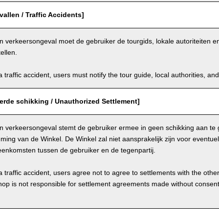
allen / Traffic Accidents]
n verkeersongeval moet de gebruiker de tourgids, lokale autoriteiten 
ellen.
a traffic accident, users must notify the tour guide, local authorities, 
erde schikking / Unauthorized Settlement]
en verkeersongeval stemt de gebruiker ermee in geen schikking aan te 
ing van de Winkel. De Winkel zal niet aansprakelijk zijn voor eventue
eenkomsten tussen de gebruiker en de tegenpartij.
a traffic accident, users agree not to agree to settlements with the othe
hop is not responsible for settlement agreements made without consen