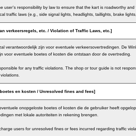
the user's responsibility by law to ensure that the kart is roadworthy and
al traffic laws (e.g., side signal lights, headlights, taillights, brake light
n verkeersregels, etc. / Violation of Traffic Laws, etc.]
zal verantwoordelijk zijn voor eventuele verkeersovertredingen. De Winke
ijn voor eventuele boetes of kosten die ontstaan door de overtreding.
ponsible for any traffic violations. The shop or tour guide is not respons
violations.
boetes en kosten / Unresolved fines and fees]
eventuele onopgeloste boetes of kosten die de gebruiker heeft opgelo
dingen met lokale autoriteiten in rekening brengen.
arge users for unresolved fines or fees incurred regarding traffic violat