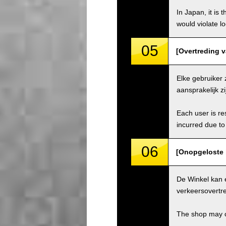
In Japan, it is 
would violate loc
05
[Overtreding va
Elke gebruiker 
aansprakelijk z
Each user is res
incurred due to 
06
[Onopgeloste 
De Winkel kan 
verkeersovertre
The shop may ch