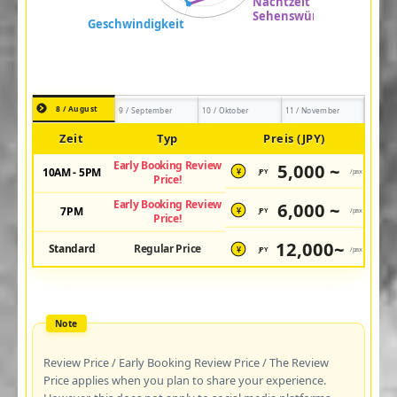
8 / August
9 / September
10 / Oktober
11 / November
Zeit
Typ
Preis (JPY)
Early Booking Review
5,000 ~
10AM - 5PM
JPY
/pax
¥
Price!
Early Booking Review
6,000 ~
7PM
JPY
/pax
¥
Price!
12,000~
Standard
Regular Price
JPY
/pax
¥
Review Price / Early Booking Review Price / The Review
Price applies when you plan to share your experience.