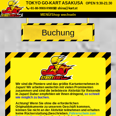
TOKYO GO-KART ASAKUSA
OPEN 9:30-21:30
📞+81-80-9988-9988
📧
shina@kart.st
MENÜ/Shop wechseln
START
Buchung
Über uns
Spezifikationen
Preise
Anfahrt
Bewertungen
FAQ
Unternehmen
Buchung
Shop wechseln
Tokio Shinagawa
Tokio Akihabara#1
Tokio Akihabara#2
Tokio Shibuya
Wir sind die
Pioniere
und das
größte Kartunternehmen
in
Tokio Shibuya Annex
Tokio Bucht
Japan! Wir arbeiten weiterhin mit
vielen Prominenten
zusammen und sind die
beliebteste Aktivität
für Reisende
in Japan! Daher empfehlen wir Ihnen dringend,
so schnell
Tokio Asakusa
Osaka
wie möglich zu buchen.
Achtung! Wenn Sie ohne die erforderlichen
Okinawa
Originaldokumente zu unserem Geschäft kommen,
können Sie nicht an der Aktivität teilnehmen und erhalten
keine Rückerstattung.
(beschrieben
„Führerschein zum