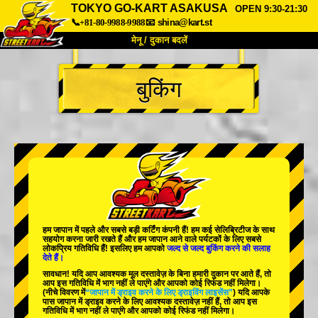
TOKYO GO-KART ASAKUSA
OPEN 9:30-21:30
📞+81-80-9988-9988
📧
shina@kart.st
मेनू / दुकान बदलें
TOP
बुकिंग
हमारे बारे में
विशेषताएँ
कीमत
पहुंच
वॉयस
FAQ
कंपनी
बुकिंग
शाखा बदलें
टोक्यो शिनागावा #1
टोक्यो अकीहबारा#1
टोक्यो अकीहबारा#2
टोक्यो शिबुया
हम जापान में
पहले
और
सबसे बड़ी कर्टिंग कंपनी
हैं! हम
कई सेलिब्रिटीज
के साथ
टोक्यो शिबुया एनेक्स
टोक्यो बे
सहयोग करना जारी रखते हैं और हम जापान आने वाले पर्यटकों के लिए
सबसे
लोकप्रिय गतिविधि
हैं! इसलिए हम आपको
जल्द से जल्द बुकिंग करने की सलाह
देते हैं।
टोक्यो असाकुसा
ओसाका
सावधान! यदि आप आवश्यक मूल दस्तावेज़ के बिना हमारी दुकान पर आते हैं, तो
आप इस गतिविधि में भाग नहीं ले पाएंगे और आपको कोई रिफंड नहीं मिलेगा।
ओकिनावा
(नीचे विवरण में
“जापान में ड्राइव करने के लिए ड्राइविंग लाइसेंस”
) यदि आपके
पास जापान में ड्राइव करने के लिए आवश्यक दस्तावेज़ नहीं हैं, तो आप इस
गतिविधि में भाग नहीं ले पाएंगे और आपको कोई रिफंड नहीं मिलेगा।