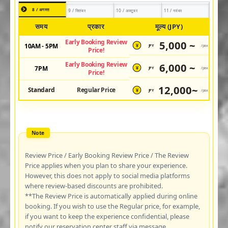
8 / अगस्त
9 / सितंबर
10 / अक्टूबर
11 / नवंबर
समय
प्रकार
मूल्य (JPY)
Early Booking Review
5,000 ~
10AM - 5PM
JPY
/pax
¥
Price!
Early Booking Review
6,000 ~
7PM
JPY
/pax
¥
Price!
12,000~
Standard
Regular Price
JPY
/pax
¥
Review Price / Early Booking Review Price / The Review
Price applies when you plan to share your experience.
However, this does not apply to social media platforms
where review-based discounts are prohibited.
**The Review Price is automatically applied during online
booking. If you wish to use the Regular price, for example,
if you want to keep the experience confidential, please
notify our reservation center staff via message.