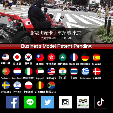
公司
預訂
更換店鋪
東京 品川 #1
東京 秋葉原 #1
東京 秋葉原 #2
東京 澀谷
駕駛街頭卡丁車穿越 東京!
東京 澀谷附店
東京灣
一次難忘的經歷，一次絕不夠！
東京 淺草
大阪
沖繩