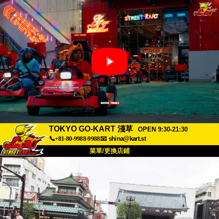
TOKYO GO-KART 淺草
OPEN 9:30-21:30
📞+81-80-9988-9988
📧
shina@kart.st
菜單/更換店鋪
首頁
關於
規格
價格
交通方式
顧客聲音
常見問題