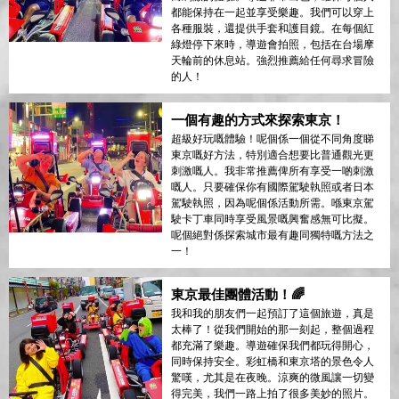
都能保持在一起並享受樂趣。我們可以穿上
各種服裝，還提供手套和護目鏡。在每個紅
綠燈停下來時，導遊會拍照，包括在台場摩
天輪前的休息站。強烈推薦給任何尋求冒險
的人！
一個有趣的方式來探索東京！
超級好玩嘅體驗！呢個係一個從不同角度睇
東京嘅好方法，特別適合想要比普通觀光更
刺激嘅人。我非常推薦俾所有享受一啲刺激
嘅人。只要確保你有國際駕駛執照或者日本
駕駛執照，因為呢個係活動所需。喺東京駕
駛卡丁車同時享受風景嘅興奮感無可比擬。
呢個絕對係探索城市最有趣同獨特嘅方法之
一！
東京最佳團體活動！🌈
我和我的朋友們一起預訂了這個旅遊，真是
太棒了！從我們開始的那一刻起，整個過程
都充滿了樂趣。導遊確保我們都玩得開心，
同時保持安全。彩虹橋和東京塔的景色令人
驚嘆，尤其是在夜晚。涼爽的微風讓一切變
得完美，我們一路上拍了很多美妙的照片。