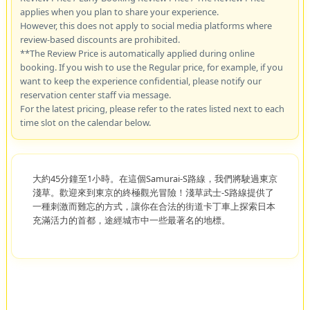
applies when you plan to share your experience.
However, this does not apply to social media platforms where
review-based discounts are prohibited.
**The Review Price is automatically applied during online
booking. If you wish to use the Regular price, for example, if you
want to keep the experience confidential, please notify our
reservation center staff via message.
For the latest pricing, please refer to the rates listed next to each
time slot on the calendar below.
大約45分鐘至1小時。在這個Samurai-S路線，我們將駛過東京
淺草。歡迎來到東京的終極觀光冒險！淺草武士-S路線提供了
一種刺激而難忘的方式，讓你在合法的街道卡丁車上探索日本
充滿活力的首都，途經城市中一些最著名的地標。