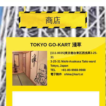
商店
TOKYO GO-KART 淺草
[111-0035]東京都台東区西浅草3-25-
31
3-25-31 Nishi-Asakusa Taito ward
Tokyo, Japan
TEL
+81-80-9988-9988
電子郵件
shina@kart.st