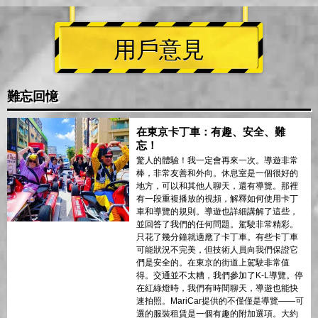
用戶意見
難忘回憶
在東京卡丁車：有趣、安全、難
忘！
驚人的體驗！我一定會再來一次。導遊非常
棒，非常友善和外向。休息室是一個很好的
地方，可以和其他人聊天，還有導覽。那裡
有一段重複播放的視頻，解釋如何使用卡丁
車和導覽的規則。導遊也詳細講解了這些，
並回答了我們的任何問題。駕駛非常精彩。
只花了幾分鐘就適應了卡丁車。有些卡丁車
可能狀況不完美，但技術人員向我們保證它
們是安全的。在東京的街道上駕駛非常值
得。交通並不太糟，我們參加了K-L導覽。停
在紅綠燈時，我們有時間聊天，導遊也能快
速拍照。MariCar提供的不僅僅是導覽——可
選的服裝租賃是一個有趣的附加選項。大約