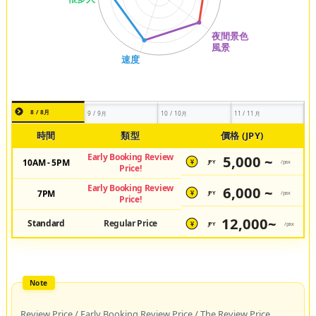
8 / 8月
9 / 9月
10 / 10月
11 / 11月
時間
類型
價格 (JPY)
Early Booking Review
5,000 ~
10AM - 5PM
JPY
/pax
¥
Price!
Early Booking Review
6,000 ~
7PM
JPY
/pax
¥
Price!
12,000~
Standard
Regular Price
JPY
/pax
¥
Review Price / Early Booking Review Price / The Review Price