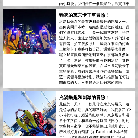
兩小時後，我們停在一個觀景台，欣賞到東
京的美景。然後我們又駕駛了一個小時，走
難忘的東京卡丁車冒險！
了不同的路回去。總的來說，這是一個很棒
的體驗。如果我再回到這個令人驚嘆的城
這是我做過的最有趣和最瘋狂的體驗之一。
市，我一定會再來一次！
當你訪問日本時，這絕對是必做的活動。我
們的導遊非常棒——是一位非常友好、平易
近人的人，讓這次體驗更加美好！我們沿途
有停留，拍了很多照片，還能在東京的街道
上駕駛卡丁車時打扮自己。還能要求什麼
呢？我喜歡這個活動到甚至在京都時又參加
了一次。這是一種獨特而有趣的活動，讓你
真正感受到東京的興奮。在城市裡駕駛卡丁
車的刺激，看到東京塔和彩虹橋等景點，讓
這一切變得更加特別。我強烈推薦給任何訪
問東京的人。不要錯過這個難忘的冒險！
充滿樂趣和刺激的冒險！
最佳的一天！！！如果你在東京待幾天，這
是必做的活動。真的非常好玩！我們參加了3
小時的行程，經過彩虹橋🌈、東京塔🗼和澀
谷十字路口，和導遊一起玩得很開心。對於
大多數人來說，你不能隨便出現就能參加，
所以最好提前預訂（在Facebook上非常簡
單）。你還需要獲得國際駕駛執照（這是一