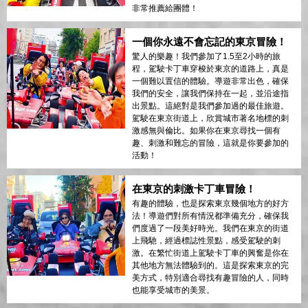
非常推薦給團體！
一個你永遠不會忘記的東京冒險！
驚人的樂趣！我們參加了1.5至2小時的旅
程，駕駛卡丁車穿梭於東京的道路上，真是
一個難以置信的體驗。導遊非常出色，確保
我們的安全，讓我們保持在一起，並沿途指
出景點。這絕對是我們參加過的最佳旅遊。
駕駛在東京街道上，欣賞城市著名地標的刺
激感無與倫比。如果你在東京尋找一個有
趣、刺激和難忘的冒險，這就是你要參加的
活動！
在東京的刺激卡丁車冒險！
有趣的體驗，也是探索東京幾個地方的好方
法！導遊們對所有情況都準備充分，確保我
們度過了一段美好時光。我們在東京的街道
上飛馳，經過標誌性景點，感受駕駛的刺
激。在繁忙街道上駕駛卡丁車的興奮是你在
其他地方無法體驗到的。這是探索東京的完
美方式，特別適合尋找有趣冒險的人，同時
也能享受城市的美景。