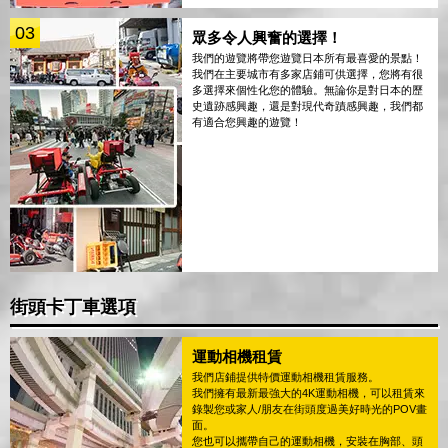
03
眾多令人興奮的選擇！
我們的遊覽將帶您遊覽日本所有最喜愛的景點！
我們在主要城市有多家店鋪可供選擇，您將有很
多選擇來個性化您的體驗。無論你是對日本的歷
史遺跡感興趣，還是對現代奇蹟感興趣，我們都
有適合您興趣的遊覽！
街頭卡丁車選項
運動相機租賃
我們店鋪提供特價運動相機租賃服務。
我們擁有最新最強大的4K運動相機，可以租賃來
錄製您或家人/朋友在街頭度過美好時光的POV畫
面。
您也可以攜帶自己的運動相機，安裝在胸部、頭