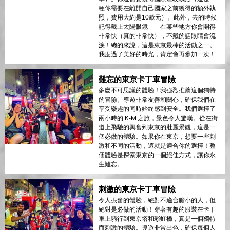
種你需要在離開自己國家之前獲得的額外執
照，費用大約是10歐元）。此外，去的時候
記得戴上太陽眼鏡——在某些地方你會開得
非常快（真的非常快），不戴的話眼睛會流
淚！總的來說，這是東京最棒的活動之一。
我度過了美好的時光，肯定會再參加一次！
難忘的東京卡丁車冒險
多麼不可思議的體驗！我強烈推薦這個獨特
的冒險。導遊非常友善和關心，確保我們在
享受樂趣的同時始終感到安全。我們選擇了
兩小時的 K-M 之旅，景色令人驚嘆。從在街
道上飛馳的興奮到東京的壯麗景觀，這是一
個必做的體驗。如果你在東京，想要一些刺
激和不同的活動，這就是適合你的選擇！整
個體驗是探索東京的一個絕佳方式，讓你永
生難忘。
刺激的東京卡丁車冒險
令人振奮的體驗，絕對不適合膽小的人，但
絕對是必做的活動！穿著有趣的服裝在卡丁
車上騎行到東京塔和彩虹橋，真是一個獨特
而刺激的體驗。導遊非常出色，確保每個人