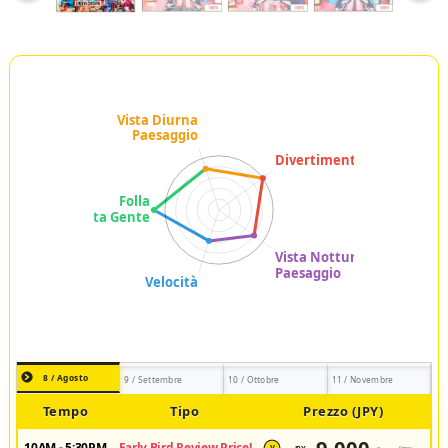
8 / Agosto
9 / Settembre
10 / Ottobre
11 / Novembre
Tempo
Tipo
Prezzo (JPY)
10AM - 5:30PM
Early Bird Review Price!