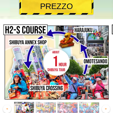
PREZZO
<
>