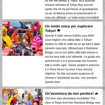
ho del mio tempo a Tokyo. Mi è piaciuto
iniziare nell'area di Tokyo Bay, poiché
sento che mi ha permesso di guadagnare
un po' di fiducia prima di avventurarmi in
aree più affollate. Le viste erano incredibili
mentre sfrecciavamo, e nel complesso è
Un modo unico per esplorare
stata un'esperienza esaltante. Guidare per
le strade di Tokyo, passando davanti a
Tokyo! 🌟
luoghi iconici come il Rainbow Bridge, è
Questo è stato senza dubbio una delle
stato sicuramente un momento clou.
cose migliori che abbia fatto a Tokyo!
Consiglierei vivamente un tour che includa
Vedere la città di notte da un go-kart è stato
il Rainbow Bridge, poiché è uno dei
davvero speciale. Attraversare il Rainbow
migliori modi per vedere la città da una
Bridge con le luci della città tutto intorno a
prospettiva unica. Se vuoi un'avventura
noi ha reso tutto così vibrante. La guida era
divertente, emozionante e indimenticabile,
amichevole e si è assicurata che fossimo
questa è l'attività che fa per te!
tutti a nostro agio. Siamo andati in autunno
e il clima fresco ha reso il tour ancora
migliore. Se stai cercando qualcosa di
diverso e divertente da fare, non perdere
questo tour!
Un'avventura da non perdere! 🚙
This tour was absolutely incredible! The
view of Tokyo from the Rainbow Bridge was