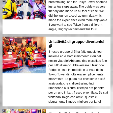
breathtaking, and the Tokyo Tower seemed
just a few steps away. The guide was very
friendly and made us all feel at ease. We
did the tour on a cool autumn day, which
made the experience even more enjoyable.
If you want to see Tokyo from a different
angle, I highly recommend this tour!
Un'attività di gruppo divertente!
🌈
Il nostro gruppo di 5 ha fatto questo tour
insieme ed è stato il momento clou del
nostro viaggio! Abbiamo riso e scattato foto
per tutto il tempo. Attraversare il Rainbow
Bridge è stato incredibile e la vista della
Tokyo Tower di notte era semplicemente
mozzafiato. La guida era eccellente e si è
assicurata che ci divertissimo tutti
rimanendo al sicuro. Il tempo era perfetto
per un giro in kart, fresco e ventilato. Se stai
visitando Tokyo con amici, questo è
sicuramente il modo migliore per farlo!