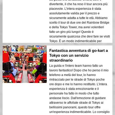
divertente, il che ha reso il tour ancora più
piacevole. L'intera esperienza è stata
assolutamente valida per il prezzo e
sicuramente adatta a tutte le età. Abbiamo
scelto il tour di due ore del Rainbow Bridge
e della Tokyo Tower, ma avrei volentieri
fatto un giro più lungo! Questo è
sicuramente qualcosa che devi fare se visiti
Tokyo. È un modo indimenticabile per
vedere la città!
Fantastica avventura di go-kart a
Tokyo con un servizio
straordinario
La guida e l'intero team hanno fatto un
lavoro fantastico! Dopo che ho perso il mio
telefono a metà del tour, lo hanno
rintracciato per le strade di Tokyo poche
ore dopo e me lo hanno restituito. L'intera
esperienza è stata emozionante e il
personale ha fatto in modo che tutto
andasse liscio. Dall'emozione di guidare
attraverso le affollate strade di Tokyo ai
bellissimi panorami, questo tour offre
un'esperienza indimenticabile. Lo consiglio