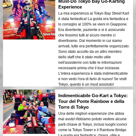
Must-Do Tokyo Bay Go-Karting
Experience
La mia esperienza al Tokyo Bay Street Kart
è stata fantastica! La guida era fantastica e
lo consiglio al 100% se vieni in Giappone.
Era divertente, paziente e si è assicurato
che fossimo tutti al sicuro mentre ci
divertivamo. Dal momento in cui siamo
arrivati, tutto era perfettamente organizzato.
Sono stato accolto da un altro membro
dello staff che è stato molto utile
nell'assistermi con tutte le informazioni
necessarie prima che il tour iniziasse.
L'intera esperienza è stata indimenticabile
e non vedo l'ora di farlo di nuovo! Se visiti
Tokyo, questo è un must assoluto!
Indimenticabile Go-Kart a Tokyo:
Tour del Ponte Rainbow e della
Torre di Tokyo
Una delle migliori esperienze che abbia
mai avuto! Abbiamo potuto vedere alcune
parti chiave di Tokyo, inclusi luoghi iconici
come la Tokyo Tower e il Rainbow Bridge.
La guida era fantastica: chiara, utile e