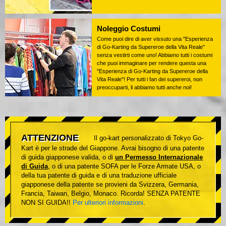
Noleggio Costumi
Come puoi dire di aver vissuto una "Esperienza
di Go-Karting da Supereroe della Vita Reale"
senza vestirti come uno! Abbiamo tutti i costumi
che puoi immaginare per rendere questa una
"Esperienza di Go-Karting da Supereroe della
Vita Reale"! Per tutti i fan dei supereroi, non
preoccuparti, li abbiamo tutti anche noi!
ATTENZIONE
Il go-kart personalizzato di Tokyo Go-
Kart è per le strade del Giappone. Avrai bisogno di una patente
di guida giapponese valida, o di
un Permesso Internazionale
di Guida
, o di una patente SOFA per le Forze Armate USA, o
della tua patente di guida e di una traduzione ufficiale
giapponese della patente se provieni da Svizzera, Germania,
Francia, Taiwan, Belgio, Monaco. Ricorda! SENZA PATENTE
NON SI GUIDA!!
Per ulteriori informazioni
.