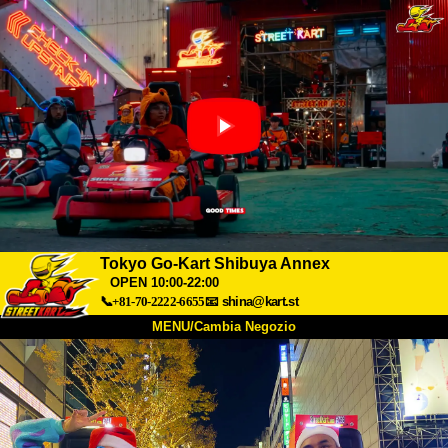
Tokyo Go-Kart Shibuya Annex
OPEN 10:00-22:00
📞+81-70-2222-6655
📧
shina@kart.st
MENU/Cambia Negozio
INIZIO
Chi Siamo
Specifiche
Prezzo
Accesso
Recensioni
FAQ