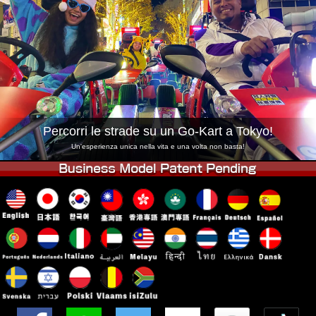
Azienda
Prenotazioni
Cambia Negozio
Tokyo Shinagawa
Tokyo Akihabara#1
Tokyo Akihabara#2
Tokyo Shibuya
Tokyo Shibuya Annex
Tokyo Bay
Tokyo Asakusa
Osaka
Percorri le strade su un Go-Kart a Tokyo!
Okinawa
Un'esperienza unica nella vita e una volta non basta!