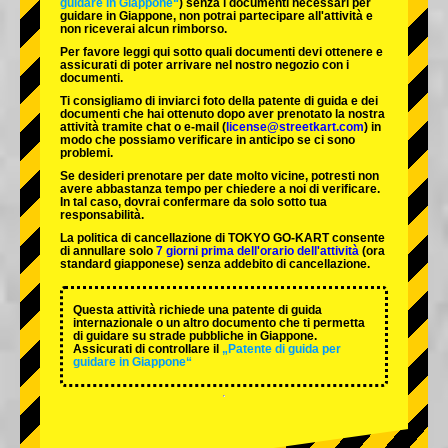
guidare in Giappone“
) senza i documenti necessari per
guidare in Giappone, non potrai partecipare all'attività e
non riceverai alcun rimborso.
Per favore leggi qui sotto quali documenti devi ottenere e
assicurati di poter arrivare nel nostro negozio con i
documenti.
Ti consigliamo di inviarci foto della patente di guida e dei
documenti che hai ottenuto dopo aver prenotato la nostra
attività tramite chat o e-mail (
license@streetkart.com
) in
modo che possiamo verificare in anticipo se ci sono
problemi.
Se desideri prenotare per date molto vicine, potresti non
avere abbastanza tempo per chiedere a noi di verificare.
In tal caso, dovrai confermare da solo sotto tua
responsabilità.
La politica di cancellazione di TOKYO GO-KART consente
di annullare solo
7 giorni prima dell'orario dell'attività
(ora
standard giapponese) senza addebito di cancellazione.
Questa attività richiede una patente di guida
internazionale o un altro documento che ti permetta
di guidare su strade pubbliche in Giappone.
Assicurati di controllare il
„Patente di guida per
guidare in Giappone“