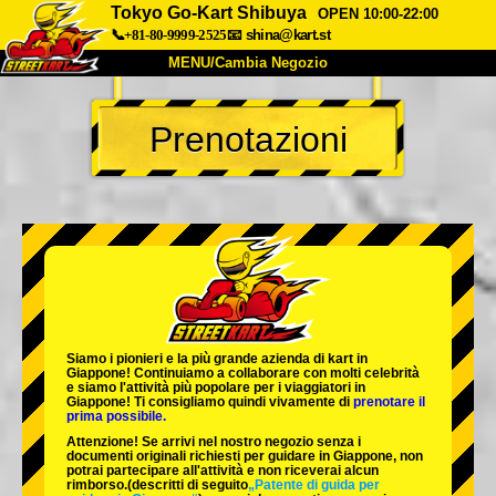
Tokyo Go-Kart Shibuya
OPEN 10:00-22:00
📞+81-80-9999-2525
📧
shina@kart.st
MENU/Cambia Negozio
INIZIO
Prenotazioni
Chi Siamo
Specifiche
Prezzo
Accesso
Recensioni
FAQ
Azienda
Prenotazioni
Cambia Negozio
Tokyo Shinagawa
Tokyo Akihabara#1
Tokyo Akihabara#2
Tokyo Shibuya
Siamo i
pionieri
e la
più grande azienda di kart
in
Tokyo Shibuya Annex
Tokyo Bay
Giappone! Continuiamo a collaborare con
molti celebrità
e siamo l'
attività più popolare
per i viaggiatori in
Giappone! Ti consigliamo quindi vivamente di
prenotare il
Tokyo Asakusa
Osaka
prima possibile.
Attenzione! Se arrivi nel nostro negozio senza i
Okinawa
documenti originali richiesti per guidare in Giappone, non
potrai partecipare all'attività e non riceverai alcun
rimborso.
(descritti di seguito
„Patente di guida per