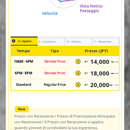
8 / Agosto
9 / Settembre
10 / Ottobre
11 / Novembre
Tempo
Tipo
Prezzo (JPY)
14,000 ~
10AM - 6PM
Review Price
JPY
/pax
¥
18,000 ~
6PM - 8PM
Review Price
JPY
/pax
¥
20,000~
Standard
Regular Price
JPY
/pax
¥
Prezzo con Recensione / Prezzo di Prenotazione Anticipata
con Recensione / Il Prezzo con Recensione si applica
quando prevedi di condividere la tua esperienza.