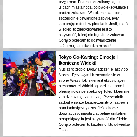
przyjemne. Przemieszczaliśmy się po
ulicach miasta nocą, co było ekscytujące i
bardzo zabawne. Widoki miasta nocą,
szczególnie oświetlone zabytki, były
zapierające dech w piersiach. Jeśli jesteś
w Tokio, to zdecydowanie jest to
aktywność, której nie będziesz żałować.
Gorąco polecam to doświadczenie
każdemu, kto odwiedza miasto!
Tokyo Go-Karting: Emocje i
Ikoniczne Widoki!
Musisz to zrobić. Doświadczenie jazdy po
Moście Tęczowym i kierowanie się w
stronę Wieży Tokijskiej jest ekscytujące i
niesamowite! Widoki są spektakularne i
oferują nową perspektywę Tokio, której nie
znajdziesz nigdzie indziej. Przewodnik
zadbał o nasze bezpieczeństwo i zapewnił
nam fantastyczny czas. Jeśli chcesz
doświadczyć miasta z zupełnie unikalnej
perspektywy, to jest aktywność dla Ciebie.
Gorąco polecam to każdemu, kto odwiedza
Tokio!