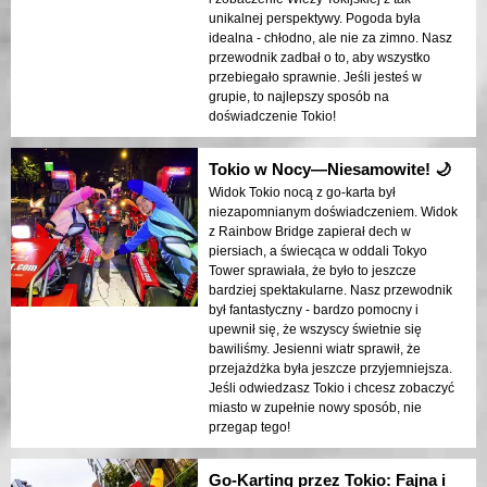
unikalnej perspektywy. Pogoda była
idealna - chłodno, ale nie za zimno. Nasz
przewodnik zadbał o to, aby wszystko
przebiegało sprawnie. Jeśli jesteś w
grupie, to najlepszy sposób na
doświadczenie Tokio!
Tokio w Nocy—Niesamowite! 🌙
Widok Tokio nocą z go-karta był
niezapomnianym doświadczeniem. Widok
z Rainbow Bridge zapierał dech w
piersiach, a świecąca w oddali Tokyo
Tower sprawiała, że było to jeszcze
bardziej spektakularne. Nasz przewodnik
był fantastyczny - bardzo pomocny i
upewnił się, że wszyscy świetnie się
bawiliśmy. Jesienni wiatr sprawił, że
przejażdżka była jeszcze przyjemniejsza.
Jeśli odwiedzasz Tokio i chcesz zobaczyć
miasto w zupełnie nowy sposób, nie
przegap tego!
Go-Karting przez Tokio: Fajna i