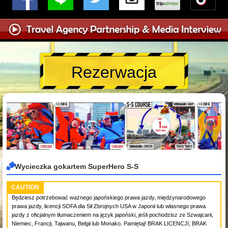
Rezerwacja
Wycieczka gokartem SuperHero S-S
CAUTION
Będziesz potrzebować ważnego japońskiego prawa jazdy, międzynarodowego
prawa jazdy, licencji SOFA dla Sił Zbrojnych USA w Japonii lub własnego prawa
jazdy z oficjalnym tłumaczeniem na język japoński, jeśli pochodzisz ze Szwajcarii,
Niemiec, Francji, Tajwanu, Belgii lub Monako. Pamiętaj! BRAK LICENCJI, BRAK