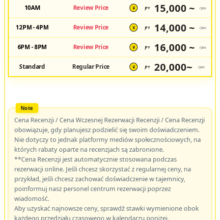
15,000 ~
10AM
Review Price
JPY
/pax
¥
14,000 ~
12PM - 4PM
Review Price
JPY
/pax
¥
16,000 ~
6PM - 8PM
Review Price
JPY
/pax
¥
20,000~
Standard
Regular Price
JPY
/pax
¥
Cena Recenzji / Cena Wczesnej Rezerwacji Recenzji / Cena Recenzji
obowiązuje, gdy planujesz podzielić się swoim doświadczeniem.
Nie dotyczy to jednak platformy mediów społecznościowych, na
których rabaty oparte na recenzjach są zabronione.
**Cena Recenzji jest automatycznie stosowana podczas
rezerwacji online. Jeśli chcesz skorzystać z regularnej ceny, na
przykład, jeśli chcesz zachować doświadczenie w tajemnicy,
poinformuj nasz personel centrum rezerwacji poprzez
wiadomość.
Aby uzyskać najnowsze ceny, sprawdź stawki wymienione obok
każdego przedziału czasowego w kalendarzu poniżej.