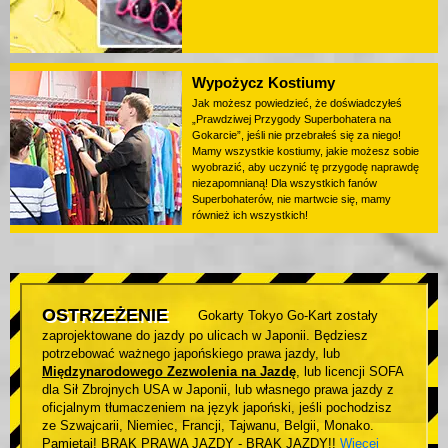
Wypożycz Kostiumy
Jak możesz powiedzieć, że doświadczyłeś
„Prawdziwej Przygody Superbohatera na
Gokarcie”, jeśli nie przebrałeś się za niego!
Mamy wszystkie kostiumy, jakie możesz sobie
wyobrazić, aby uczynić tę przygodę naprawdę
niezapomnianą! Dla wszystkich fanów
Superbohaterów, nie martwcie się, mamy
również ich wszystkich!
OSTRZEŻENIE
Gokarty Tokyo Go-Kart zostały
zaprojektowane do jazdy po ulicach w Japonii. Będziesz
potrzebować ważnego japońskiego prawa jazdy, lub
Międzynarodowego Zezwolenia na Jazdę
, lub licencji SOFA
dla Sił Zbrojnych USA w Japonii, lub własnego prawa jazdy z
oficjalnym tłumaczeniem na język japoński, jeśli pochodzisz
ze Szwajcarii, Niemiec, Francji, Tajwanu, Belgii, Monako.
Pamiętaj! BRAK PRAWA JAZDY - BRAK JAZDY!!
Więcej