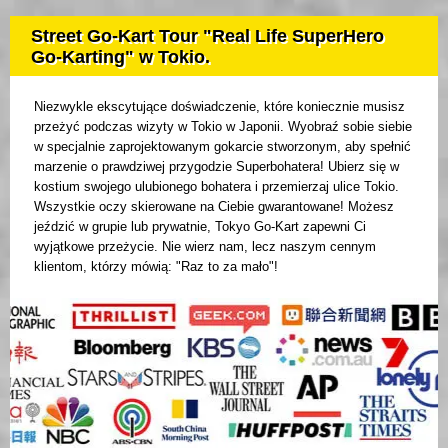
Street Go-Kart Tour "Real Life SuperHero
Go-Karting" w Tokio.
Niezwykle ekscytujące doświadczenie, które koniecznie musisz
przeżyć podczas wizyty w Tokio w Japonii. Wyobraź sobie siebie
w specjalnie zaprojektowanym gokarcie stworzonym, aby spełnić
marzenie o prawdziwej przygodzie Superbohatera! Ubierz się w
kostium swojego ulubionego bohatera i przemierzaj ulice Tokio.
Wszystkie oczy skierowane na Ciebie gwarantowane! Możesz
jeździć w grupie lub prywatnie, Tokyo Go-Kart zapewni Ci
wyjątkowe przeżycie. Nie wierz nam, lecz naszym cennym
klientom, którzy mówią: "Raz to za mało"!