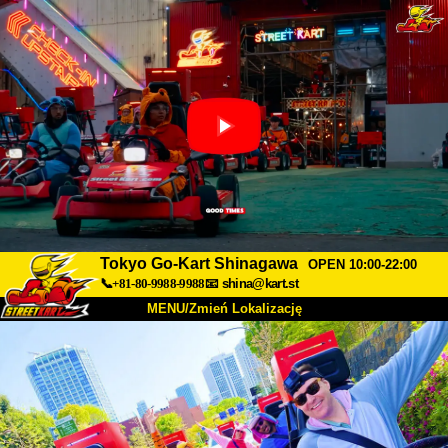
Tokyo Go-Kart Shinagawa
OPEN 10:00-22:00
📞+81-80-9988-9988
📧
shina@kart.st
MENU/Zmień Lokalizację
TOP
O nas
Specyfikacja
Cena
Dojazd
Opinie
FAQ