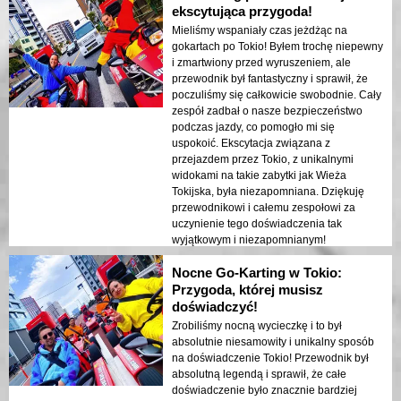
ekscytująca przygoda!
Mieliśmy wspaniały czas jeżdżąc na
gokartach po Tokio! Byłem trochę niepewny
i zmartwiony przed wyruszeniem, ale
przewodnik był fantastyczny i sprawił, że
poczuliśmy się całkowicie swobodnie. Cały
zespół zadbał o nasze bezpieczeństwo
podczas jazdy, co pomogło mi się
uspokoić. Ekscytacja związana z
przejazdem przez Tokio, z unikalnymi
widokami na takie zabytki jak Wieża
Tokijska, była niezapomniana. Dziękuję
przewodnikowi i całemu zespołowi za
uczynienie tego doświadczenia tak
wyjątkowym i niezapomnianym!
Nocne Go-Karting w Tokio:
Przygoda, której musisz
doświadczyć!
Zrobiliśmy nocną wycieczkę i to był
absolutnie niesamowity i unikalny sposób
na doświadczenie Tokio! Przewodnik był
absolutną legendą i sprawił, że całe
doświadczenie było znacznie bardziej