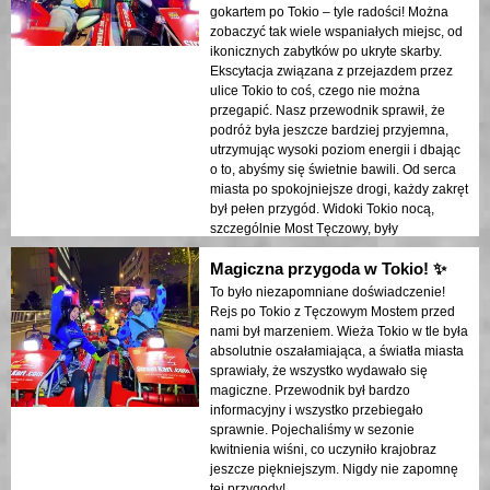
gokartem po Tokio – tyle radości! Można
zobaczyć tak wiele wspaniałych miejsc, od
ikonicznych zabytków po ukryte skarby.
Ekscytacja związana z przejazdem przez
ulice Tokio to coś, czego nie można
przegapić. Nasz przewodnik sprawił, że
podróż była jeszcze bardziej przyjemna,
utrzymując wysoki poziom energii i dbając
o to, abyśmy się świetnie bawili. Od serca
miasta po spokojniejsze drogi, każdy zakręt
był pełen przygód. Widoki Tokio nocą,
szczególnie Most Tęczowy, były
zapierające dech w piersiach. To jeden z
Magiczna przygoda w Tokio! ✨
najlepszych sposobów na zwiedzenie
miasta i doświadczenie, którego nie
To było niezapomniane doświadczenie!
zapomnisz. Gorąco polecam każdemu, kto
Rejs po Tokio z Tęczowym Mostem przed
szuka zabawy i przygód w Tokio!
nami był marzeniem. Wieża Tokio w tle była
absolutnie oszałamiająca, a światła miasta
sprawiały, że wszystko wydawało się
magiczne. Przewodnik był bardzo
informacyjny i wszystko przebiegało
sprawnie. Pojechaliśmy w sezonie
kwitnienia wiśni, co uczyniło krajobraz
jeszcze piękniejszym. Nigdy nie zapomnę
tej przygody!