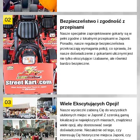
02
Bezpieczeństwo i zgodność z
przepisami
Nasze specjalnie zaprojektowane gokarty są w
pełni zgodne z lokalnymi przepisami w Japonii.
Ponadto, nasze regulacje bezpieczeństwa
przekraczają wymagania policji, co sprawia, że
nasze doświadczenie z gokartami ulicznymi jest
nie tylko ekscytujące i zabawne, ale również
bardzo bezpieczne.
03
Wiele Ekscytujących Opcji!
Nasze wycieczki zabiorą Cię do wszystkich
ulubionych miejsc w Japonii! Z szeroką gamą
lokalizacji w największych miastach, znajdziesz
wiele opcji, aby dostosować swoje
doświadczenie. Niezależnie od tego, czy
interesują Cię historyczne miejsca Japonii, czy