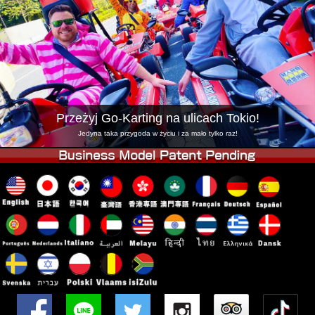
Firma
Rezerwacja
Zmień Lokalizację
Tokyo Shinagawa
Tokyo Akihabara#1
Tokyo Akihabara#2
Tokyo Shibuya
Tokyo Shibuya Annex
Tokyo Bay
Przeżyj Go-Karting na ulicach Tokio!
Tokyo Asakusa
Osaka
Jedyna taka przygoda w życiu i za mało tylko raz!
Okinawa