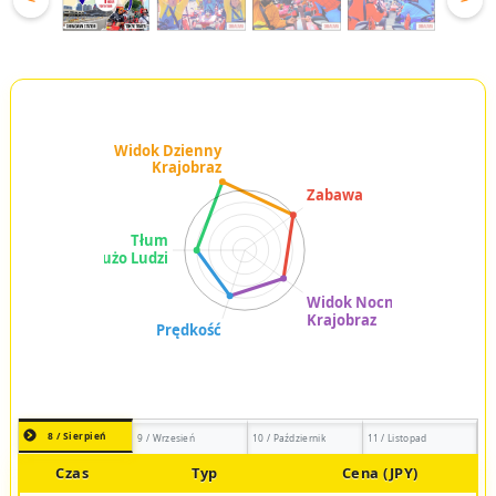
<
>
8 / Sierpień
9 / Wrzesień
10 / Październik
11 / Listopad
Czas
Typ
Cena (JPY)