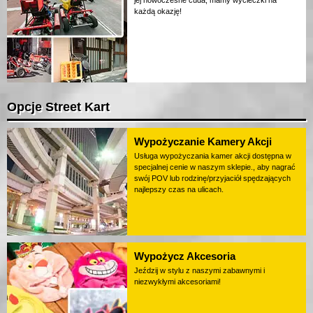
jej nowoczesne cuda, mamy wycieczki na
każdą okazję!
Opcje Street Kart
Wypożyczanie Kamery Akcji
Usługa wypożyczania kamer akcji dostępna w
specjalnej cenie w naszym sklepie., aby nagrać
swój POV lub rodzinę/przyjaciół spędzających
najlepszy czas na ulicach.
Wypożycz Akcesoria
Jeździj w stylu z naszymi zabawnymi i
niezwykłymi akcesoriami!