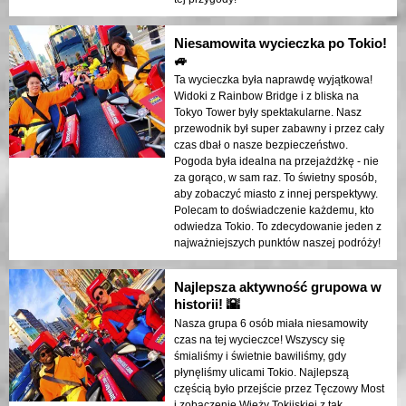
Niesamowita wycieczka po Tokio!
🚙
Ta wycieczka była naprawdę wyjątkowa!
Widoki z Rainbow Bridge i z bliska na
Tokyo Tower były spektakularne. Nasz
przewodnik był super zabawny i przez cały
czas dbał o nasze bezpieczeństwo.
Pogoda była idealna na przejażdżkę - nie
za gorąco, w sam raz. To świetny sposób,
aby zobaczyć miasto z innej perspektywy.
Polecam to doświadczenie każdemu, kto
odwiedza Tokio. To zdecydowanie jeden z
najważniejszych punktów naszej podróży!
Najlepsza aktywność grupowa w
historii! 🌇
Nasza grupa 6 osób miała niesamowity
czas na tej wycieczce! Wszyscy się
śmialiśmy i świetnie bawiliśmy, gdy
płynęliśmy ulicami Tokio. Najlepszą
częścią było przejście przez Tęczowy Most
i zobaczenie Wieży Tokijskiej z tak