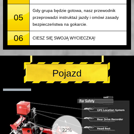
Gdy grupa będzie gotowa, nasz przewodnik
05
przeprowadzi instruktaż jazdy i omówi zasady
bezpieczeństwa na gokarcie.
06
CIESZ SIĘ SWOJĄ WYCIECZKĄ!
Pojazd
22%