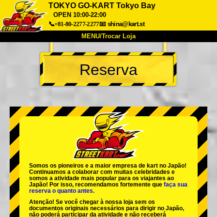
TOKYO GO-KART Tokyo Bay
OPEN 10:00-22:00
📞+81-80-2277-2277
📧
shina@kart.st
MENU/Trocar Loja
INÍCIO
Reserva
Sobre
Especificações
Preços
Acesso
Opiniões
FAQ
Empresa
Reserva
Trocar Loja
Tokyo Shinagawa
Tokyo Akihabara#1
Tokyo Akihabara#2
Tokyo Shibuya
Tokyo Shibuya Annex
Tokyo Bay
Somos os
pioneiros
e a
maior empresa de kart
no Japão!
Continuamos a colaborar com
muitas celebridades
e
Tokyo Asakusa
Osaka
somos a
atividade mais popular
para os viajantes ao
Japão! Por isso, recomendamos fortemente que
faça sua
reserva o quanto antes.
Okinawa
Atenção! Se você chegar à nossa loja sem os
documentos originais necessários para dirigir no Japão,
não poderá participar da atividade e não receberá