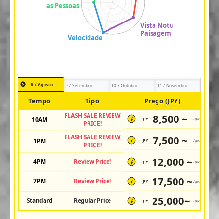
8 / Agosto
9 / Setembro
10 / Outubro
11 / Novembro
Tempo
Tipo
Preço (JPY)
FLASH SALE REVIEW
8,500 ~
10AM
JPY
/pax
¥
PRICE!
FLASH SALE REVIEW
7,500 ~
1PM
JPY
/pax
¥
PRICE!
12,000 ~
4PM
Review Price!
JPY
/pax
¥
17,500 ~
7PM
Review Price!
JPY
/pax
¥
25,000~
Standard
Regular Price
JPY
/pax
¥