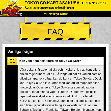
TOKYO GO-KART ASAKUSA
OPEN 9:30-21:30
📞+81-80-9988-9988
📧
shina@kart.st
MENY/Byt butik
HEM
FAQ
Om oss
Specifikationer
Pris
Hitta hit
Röster
FAQ
Företag
Boka
Vanliga frågor
Byt butik
01
Kan vem som helst köra en Tokyo Go-Kart?
Tokyo Shinagawa
Tokyo Akihabara#1
Våra gokarts är automatiska och mycket enkla att kontrollera
om du regelbundet kör bil. Så länge du har ett körkort som är
Tokyo Akihabara#2
Tokyo Shibuya
giltigt på japanska vägar kan du köra en Tokyo Go-Kart. Dock
Tokyo Shibuya Annex
Tokyo Bay
kan Tokyo Go-Kart inte köras med körkort för mopeder eller
motorcyklar. Observera: Tokyo Go-Kart:s specialbyggda
Tokyo Asakusa
Osaka
gokart är för allmänna vägar i Japan. Du behöver ett giltigt
japanskt körkort, eller ett internationellt körkort, eller ett
Okinawa
SOFA-körkort för US Forces Japan, eller ditt eget körkort och
en officiell japansk översättning av körkortet om du är från
Schweiz, Tyskland, Frankrike, Taiwan, Belgien, Monaco. Kom